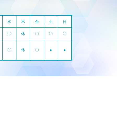
水
木
金
土
日
〇
休
〇
〇
〇
〇
休
〇
●
●