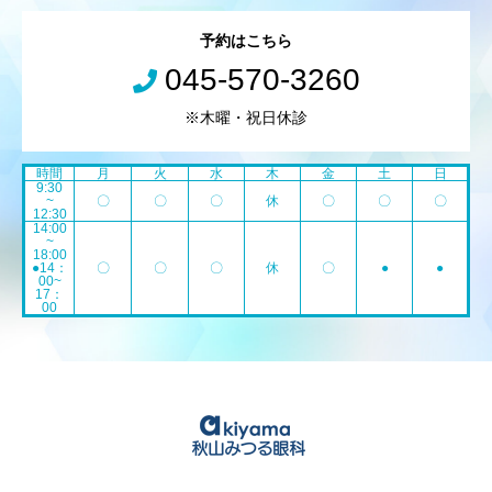
予約はこちら
045-570-3260
※木曜・祝日休診
時間
月
火
水
木
金
土
日
9:30
~
〇
〇
〇
休
〇
〇
〇
12:30
14:00
~
18:00
●14：
〇
〇
〇
休
〇
●
●
00~
17：
00