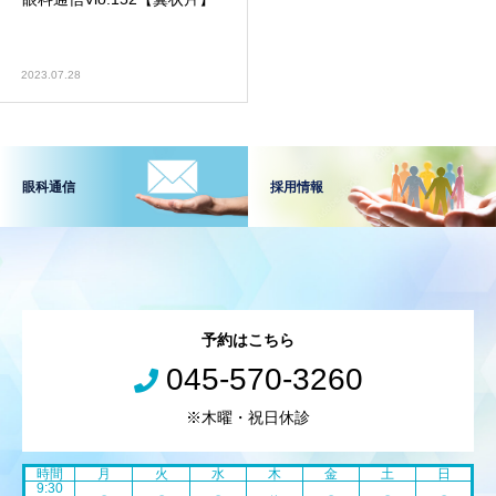
2023.07.28
眼科通信
採用情報
予約はこちら
045-570-3260
※木曜・祝日休診
時間
月
火
水
木
金
土
日
9:30