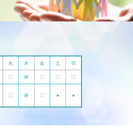
水
木
金
土
日
〇
休
〇
〇
〇
〇
休
〇
●
●