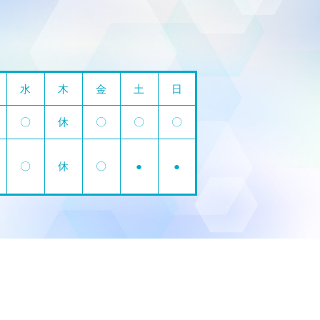
水
木
金
土
日
〇
休
〇
〇
〇
〇
休
〇
●
●