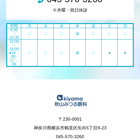
※木曜・祝日休診
時間
月
火
水
木
金
土
日
9:30
~
〇
〇
〇
休
〇
〇
〇
12:30
14:00
~
18:00
●14：
〇
〇
〇
休
〇
●
●
00~
17：
00
〒230-0001
神奈川県横浜市鶴見区矢向5丁目9-23
045-570-3260