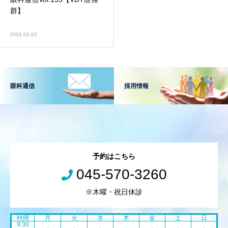
群】
2024.02.02
眼科通信
採用情報
予約はこちら
045-570-3260
※木曜・祝日休診
時間
月
火
水
木
金
土
日
9:30